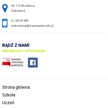
Adres pocztowy:
63-112 Brodnica
Szkolna 6
61 28 20 985
sekretariat@zspmanieczki.pl
BĄDŹ Z NAMI
aktualności i informacje
Strona główna
Szkoła
Uczeń