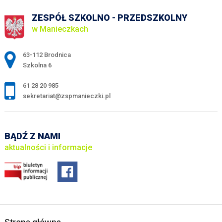
ZESPÓŁ SZKOLNO - PRZEDSZKOLNY
w Manieczkach
Adres pocztowy:
63-112 Brodnica
Szkolna 6
61 28 20 985
sekretariat@zspmanieczki.pl
BĄDŹ Z NAMI
aktualności i informacje