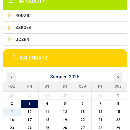
NA SKRÓTY
RODZIC
SZKOŁA
UCZEŃ
KALENDARZ
‹
Sierpień 2026
›
NDZ
PN
WT
ŚR
CZW
PT
SOB
26
27
28
29
30
31
1
2
3
4
5
6
7
8
9
10
11
12
13
14
15
16
17
18
19
20
21
22
23
24
25
26
27
28
29