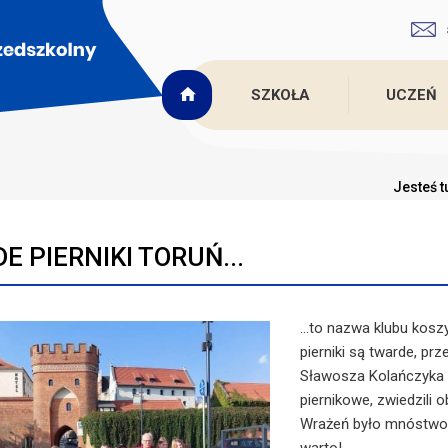
SZKOŁA
UCZEŃ
Jesteś t
E PIERNIKI TORUŃ...
...to nazwa klubu kosz
pierniki są twarde, pr
Sławosza Kolańczyka o
piernikowe, zwiedzili 
Wrażeń było mnóstwo,