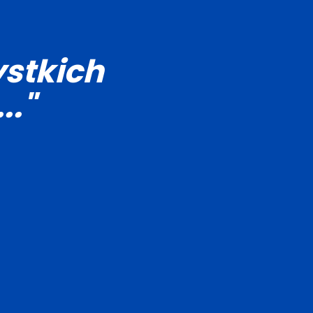
stkich
.."