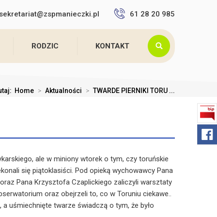
sekretariat@zspmanieczki.pl
61 28 20 985
RODZIC
KONTAKT
utaj:
Home
>
Aktualności
>
TWARDE PIERNIKI TORU ...
ykarskiego, ale w miniony wtorek o tym, czy toruńskie
zekonali się piątoklasiści. Pod opieką wychowawcy Pana
raz Pana Krzysztofa Czaplickiego zaliczyli warsztaty
obserwatorium oraz obejrzeli to, co w Toruniu ciekawe..
 a uśmiechnięte twarze świadczą o tym, że było