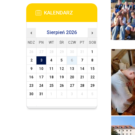
KALENDARZ
‹
Sierpień 2026
›
NDZ
PN
WT
ŚR
CZW
PT
SOB
26
27
28
29
30
31
1
2
3
4
5
6
7
8
9
10
11
12
13
14
15
16
17
18
19
20
21
22
23
24
25
26
27
28
29
30
31
1
2
3
4
5