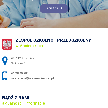
ZOBACZ
ZESPÓŁ SZKOLNO - PRZEDSZKOLNY
w Manieczkach
Adres pocztowy:
63-112 Brodnica
Szkolna 6
61 28 20 985
sekretariat@zspmanieczki.pl
BĄDŹ Z NAMI
aktualności i informacje