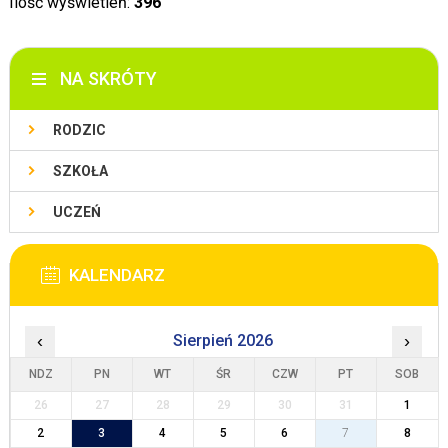
Ilość wyświetleń:
396
NA SKRÓTY
RODZIC
SZKOŁA
UCZEŃ
KALENDARZ
‹
Sierpień 2026
›
NDZ
PN
WT
ŚR
CZW
PT
SOB
26
27
28
29
30
31
1
2
3
4
5
6
7
8