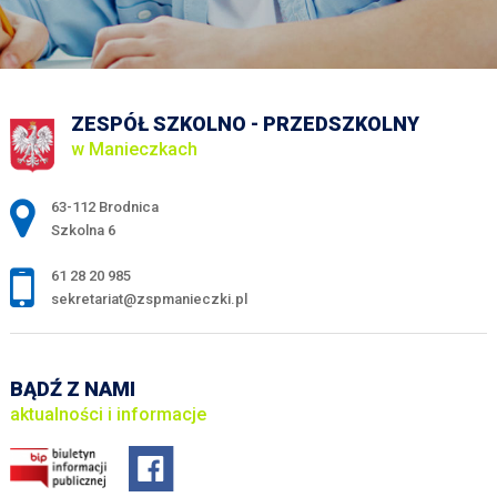
ZESPÓŁ SZKOLNO - PRZEDSZKOLNY
w Manieczkach
Adres pocztowy:
63-112 Brodnica
Szkolna 6
61 28 20 985
sekretariat@zspmanieczki.pl
BĄDŹ Z NAMI
aktualności i informacje