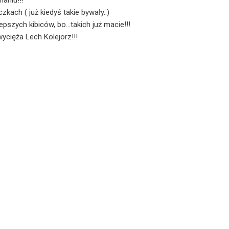
naniu!!!
czkach ( już kiedyś takie bywały..)
szych kibiców, bo...takich już macie!!!
ycięża Lech Kolejorz!!!