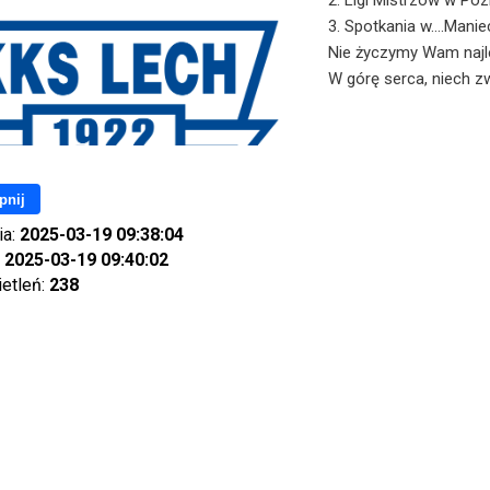
2. Ligi Mistrzów w Poz
3. Spotkania w....Manie
Nie życzymy Wam najlep
W górę serca, niech zw
pnij
ia:
2025-03-19 09:38:04
:
2025-03-19 09:40:02
ietleń:
238