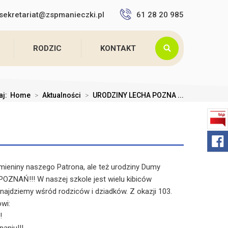
sekretariat@zspmanieczki.pl
61 28 20 985
RODZIC
KONTAKT
taj:
Home
>
Aktualności
>
URODZINY LECHA POZNA ...
imieniny naszego Patrona, ale też urodziny Dumy
POZNAŃ!!! W naszej szkole jest wielu kibiców
 znajdziemy wśród rodziców i dziadków. Z okazji 103.
wi:
!