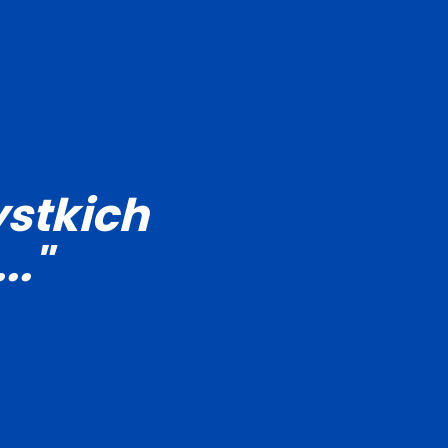
stkich
.."