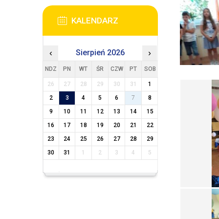
KALENDARZ
‹
Sierpień 2026
›
NDZ
PN
WT
ŚR
CZW
PT
SOB
26
27
28
29
30
31
1
2
3
4
5
6
7
8
9
10
11
12
13
14
15
16
17
18
19
20
21
22
23
24
25
26
27
28
29
30
31
1
2
3
4
5