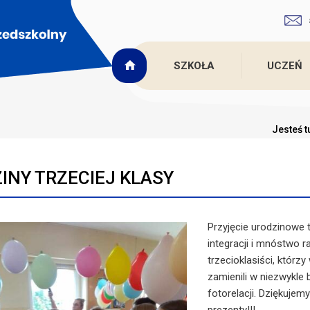
SZKOŁA
UCZEŃ
Jesteś t
INY TRZECIEJ KLASY
Przyjęcie urodzinowe 
integracji i mnóstwo r
trzecioklasiści, którz
zamienili w niezwykle
fotorelacji. Dziękuje