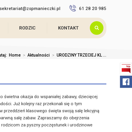
sekretariat@zspmanieczki.pl
61 28 20 985
RODZIC
KONTAKT
utaj:
Home
>
Aktualności
>
URODZINY TRZECIEJ KL ...
to świetna okazja do wspaniałej zabawy, dziecięcej
adości. Już kolejny raz przekonali się o tym
y w przeddzień klasowego święta swoją salę lekcyjną
 barwną salę zabaw. Zapraszamy do obejrzenia
my rodzicom za pyszny poczęstunek i urodzinowe