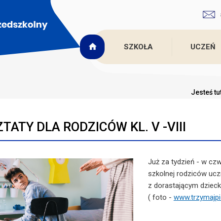
SZKOŁA
UCZEŃ
Jesteś tu
TATY DLA RODZICÓW KL. V -VIII
Już za tydzień - w cz
szkolnej rodziców uczn
z dorastającym dzieck
( foto -
www.trzymajpi