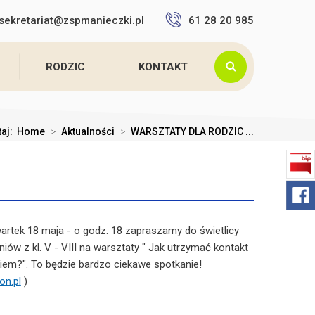
sekretariat@zspmanieczki.pl
61 28 20 985
RODZIC
KONTAKT
taj:
Home
>
Aktualności
>
WARSZTATY DLA RODZIC ...
wartek 18 maja - o godz. 18 zapraszamy do świetlicy
iów z kl. V - VIII na warsztaty " Jak utrzymać kontakt
iem?". To będzie bardzo ciekawe spotkanie!
on.pl
)