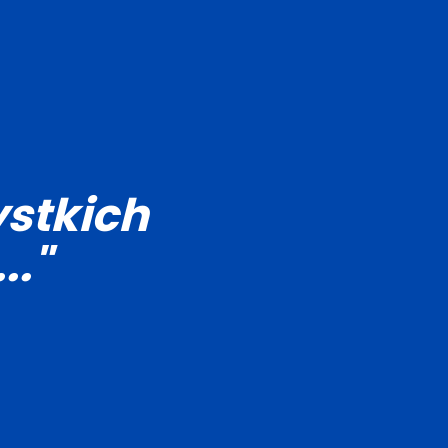
stkich
.."