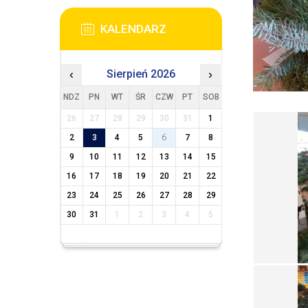
KALENDARZ
‹
Sierpień 2026
›
NDZ
PN
WT
ŚR
CZW
PT
SOB
26
27
28
29
30
31
1
2
3
4
5
6
7
8
9
10
11
12
13
14
15
16
17
18
19
20
21
22
23
24
25
26
27
28
29
30
31
1
2
3
4
5