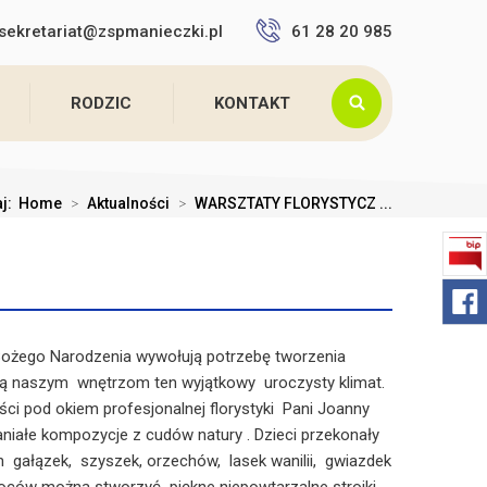
sekretariat@zspmanieczki.pl
61 28 20 985
RODZIC
KONTAKT
aj:
Home
>
Aktualności
>
WARSZTATY FLORYSTYCZ ...
 Bożego Narodzenia wywołują potrzebę tworzenia
ają naszym wnętrzom ten wyjątkowy uroczysty klimat.
iści pod okiem profesjonalnej florystyki Pani Joanny
niałe kompozycje z cudów natury . Dzieci przekonały
ch gałązek, szyszek, orzechów, lasek wanilii, gwiazdek