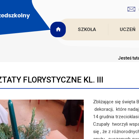
SZKOŁA
UCZEŃ
Jesteś tut
TATY FLORYSTYCZNE KL. III
Zbliżające się święta
dekoracji, które nad
14 grudnia trzecioklas
Czupały tworzyli wspa
się , że z różnorodny