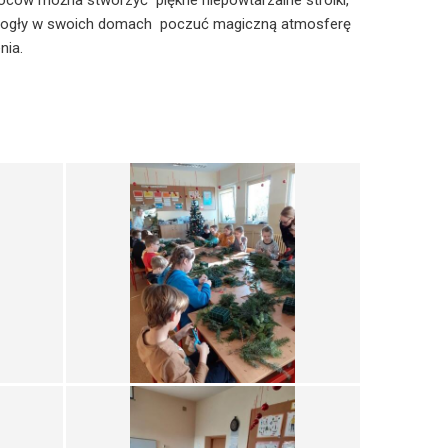
ców można stworzyć piękne niepowtarzalne stroiki,
mogły w swoich domach poczuć magiczną atmosferę
nia.