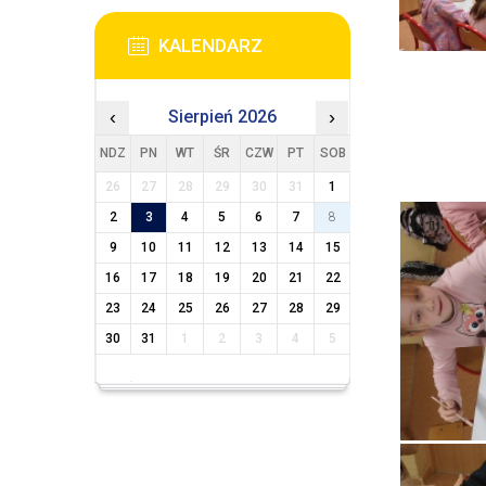
KALENDARZ
‹
Sierpień 2026
›
NDZ
PN
WT
ŚR
CZW
PT
SOB
26
27
28
29
30
31
1
2
3
4
5
6
7
8
9
10
11
12
13
14
15
16
17
18
19
20
21
22
23
24
25
26
27
28
29
30
31
1
2
3
4
5