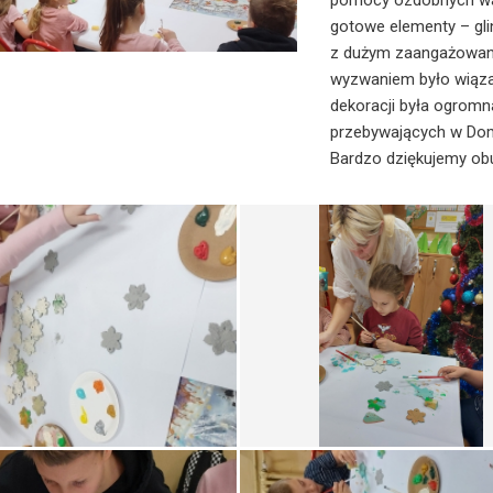
pomocy ozdobnych wał
gotowe elementy – gli
z dużym zaangażowani
wyzwaniem było wiąza
dekoracji była ogromna
przebywających w Do
Bardzo dziękujemy obu