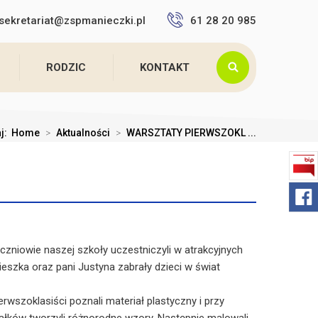
sekretariat@zspmanieczki.pl
61 28 20 985
RODZIC
KONTAKT
aj:
Home
>
Aktualności
>
WARSZTATY PIERWSZOKL ...
czniowie naszej szkoły uczestniczyli w atrakcyjnych
eszka oraz pani Justyna zabrały dzieci w świat
ierwszoklasiści poznali materiał plastyczny i przy