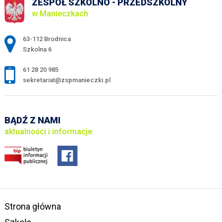
ZESPÓŁ SZKOLNO - PRZEDSZKOLNY
w Manieczkach
Adres pocztowy:
63-112 Brodnica
Szkolna 6
61 28 20 985
sekretariat@zspmanieczki.pl
BĄDŹ Z NAMI
aktualności i informacje
Strona główna