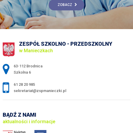
ZOBACZ
ZESPÓŁ SZKOLNO - PRZEDSZKOLNY
w Manieczkach
Adres pocztowy:
63-112 Brodnica
Szkolna 6
61 28 20 985
sekretariat@zspmanieczki.pl
BĄDŹ Z NAMI
aktualności i informacje