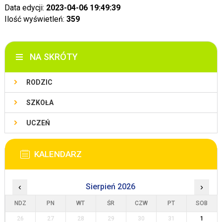
Data edycji:
2023-04-06 19:49:39
Ilość wyświetleń:
359
NA SKRÓTY
RODZIC
SZKOŁA
UCZEŃ
KALENDARZ
‹
Sierpień 2026
›
NDZ
PN
WT
ŚR
CZW
PT
SOB
26
27
28
29
30
31
1