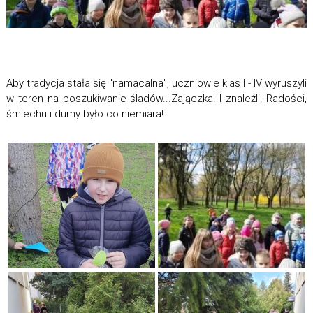
Aby tradycja stała się "namacalna", uczniowie klas I - IV wyruszyli
w teren na poszukiwanie śladów...Zajączka! I znaleźli! Radości,
śmiechu i dumy było co niemiara!