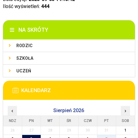
Ilość wyświetleń:
444
NA SKRÓTY
RODZIC
SZKOŁA
UCZEŃ
KALENDARZ
‹
Sierpień 2026
›
NDZ
PN
WT
ŚR
CZW
PT
SOB
26
27
28
29
30
31
1