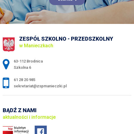
ZESPÓŁ SZKOLNO - PRZEDSZKOLNY
w Manieczkach
Adres pocztowy:
63-112 Brodnica
Szkolna 6
61 28 20 985
sekretariat@zspmanieczki.pl
BĄDŹ Z NAMI
aktualności i informacje