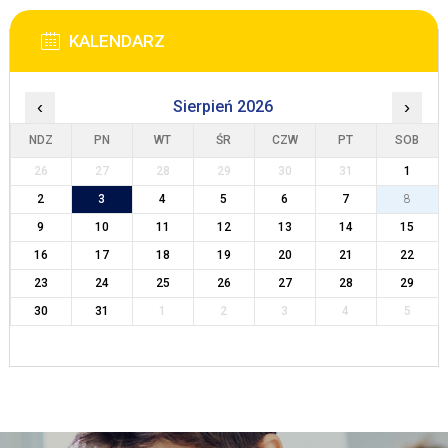
KALENDARZ
‹
Sierpień 2026
›
NDZ
PN
WT
ŚR
CZW
PT
SOB
26
27
28
29
30
31
1
2
3
4
5
6
7
8
9
10
11
12
13
14
15
16
17
18
19
20
21
22
23
24
25
26
27
28
29
30
31
1
2
3
4
5