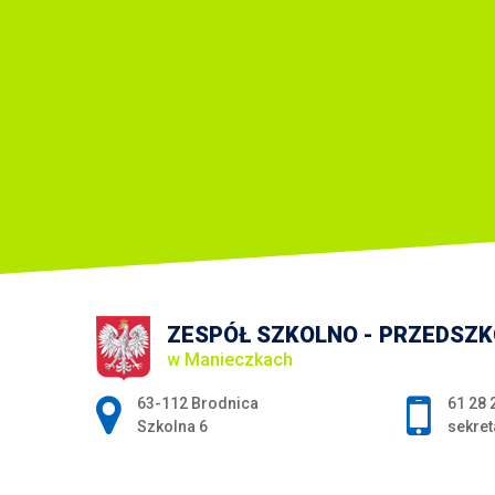
ZESPÓŁ SZKOLNO - PRZEDSZ
w Manieczkach
Adres pocztowy:
63-112 Brodnica
61 28 
Szkolna 6
sekret