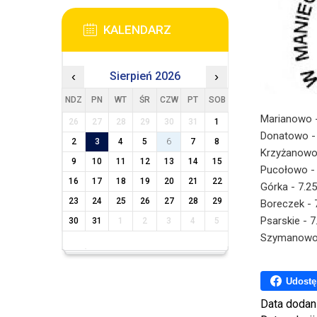
KALENDARZ
‹
Sierpień 2026
›
NDZ
PN
WT
ŚR
CZW
PT
SOB
Marianowo -
26
27
28
29
30
31
1
Donatowo - 
2
3
4
5
6
7
8
Krzyżanowo 
9
10
11
12
13
14
15
Pucołowo - 
16
17
18
19
20
21
22
Górka - 7.25
23
24
25
26
27
28
29
Boreczek - 
Psarskie - 7
30
31
1
2
3
4
5
Szymanowo 
Udostę
Data dodan