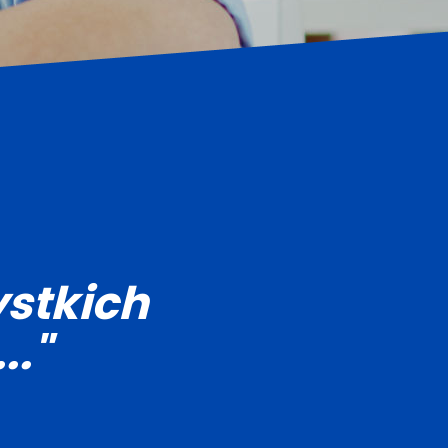
stkich
.."