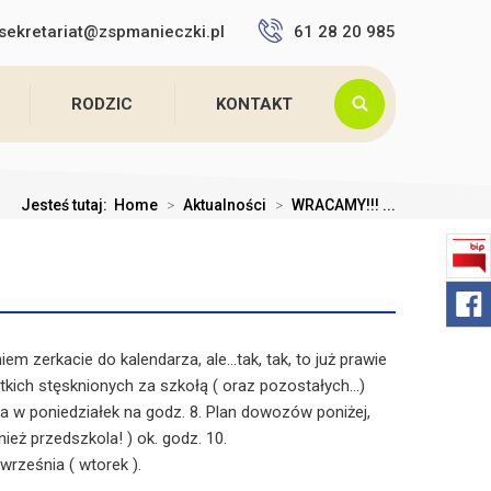
sekretariat@zspmanieczki.pl
61 28 20 985
RODZIC
KONTAKT
Jesteś tutaj:
Home
>
Aktualności
>
WRACAMY!!! ...
m zerkacie do kalendarza, ale...tak, tak, to już prawie
tkich stęsknionych za szkołą ( oraz pozostałych...)
 w poniedziałek na godz. 8. Plan dowozów poniżej,
eż przedszkola! ) ok. godz. 10.
września ( wtorek ).