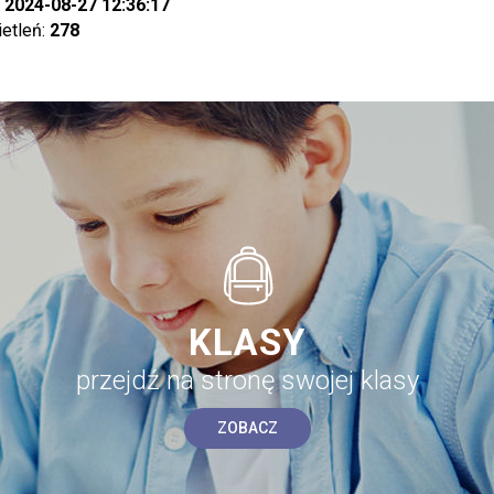
:
2024-08-27 12:36:17
ietleń:
278
KLASY
przejdź na stronę swojej klasy
ZOBACZ