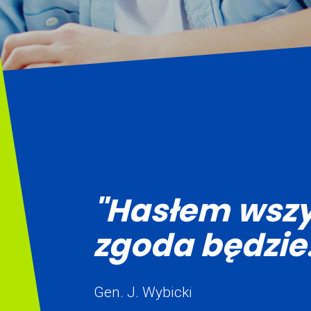
"Hasłem wszy
zgoda będzie.
Gen. J. Wybicki