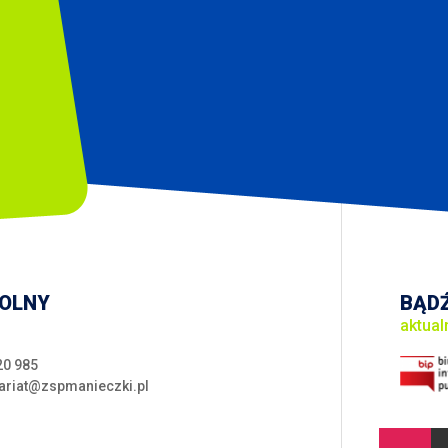
KOLNY
BĄDŹ
aktual
20 985
ariat@zspmanieczki.pl