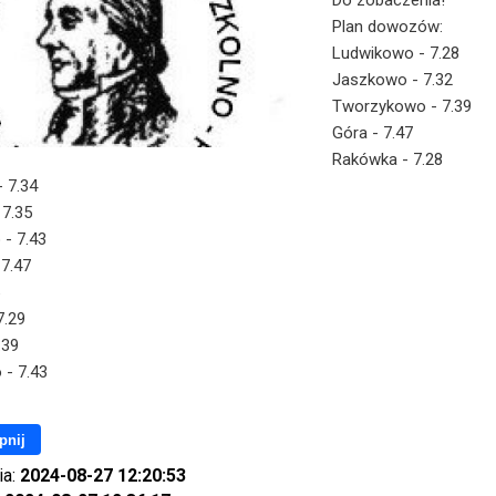
Do zobaczenia!
Plan dowozów:
Ludwikowo - 7.28
Jaszkowo - 7.32
Tworzykowo - 7.39
Góra - 7.47
Rakówka - 7.28
 7.34
7.35
- 7.43
7.47
7.29
.39
- 7.43
pnij
ia:
2024-08-27 12:20:53