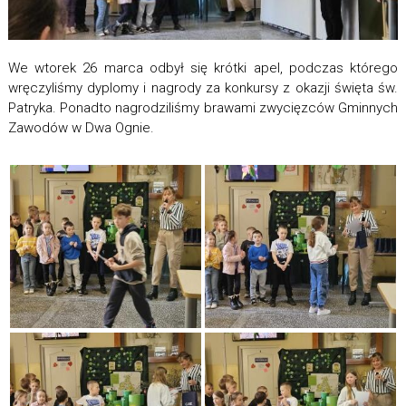
We wtorek 26 marca odbył się krótki apel, podczas którego
wręczyliśmy dyplomy i nagrody za konkursy z okazji święta św.
Patryka. Ponadto nagrodziliśmy brawami zwycięzców Gminnych
Zawodów w Dwa Ognie.