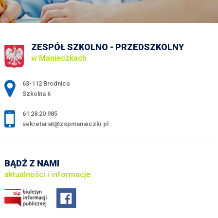
ZESPÓŁ SZKOLNO - PRZEDSZKOLNY
w Manieczkach
Adres pocztowy:
63-112 Brodnica
Szkolna 6
61 28 20 985
sekretariat@zspmanieczki.pl
BĄDŹ Z NAMI
aktualności i informacje