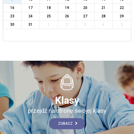
16
17
18
19
20
21
22
23
24
25
26
27
28
29
30
31
1
2
3
4
5
Klasy
przejdź na stronę swojej klasy
ZOBACZ