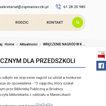
sekretariat@zspmanieczki.pl
61 28 20 985
RODZIC
KONTAKT
taj:
Home
>
Aktualności
>
WRĘCZENIE NAGRÓD W K ...
YCZNYM DLA PRZEDSZKOLI
odbyło sie wręczenie nagród za udział w konkursie
racja do opowiadania - "O zajączku, który szukał
ym prze Bibliotekę Publiczną w Brodnicy.
czyła bibliotekarka z oddziału w Manieczkach