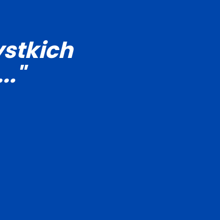
stkich
.."