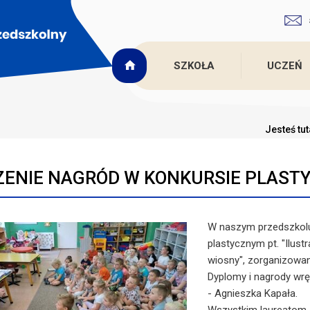
SZKOŁA
UCZEŃ
Jesteś tu
ENIE NAGRÓD W KONKURSIE PLAST
W naszym przedszkolu 
plastycznym pt. "Ilust
wiosny", zorganizowan
Dyplomy i nagrody wrę
- Agnieszka Kapała.