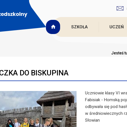
SZKOŁA
UCZEŃ
Jesteś t
CZKA DO BISKUPINA
Uczniowie klasy VI wr
Fabisiak - Homską poj
odbywała się pod hasłe
w średniowiecznych rz
Słowian