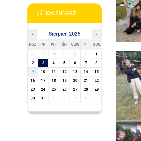
KALENDARZ
‹
Sierpień 2026
›
NDZ
PN
WT
ŚR
CZW
PT
SOB
26
27
28
29
30
31
1
2
3
4
5
6
7
8
9
10
11
12
13
14
15
16
17
18
19
20
21
22
23
24
25
26
27
28
29
30
31
1
2
3
4
5