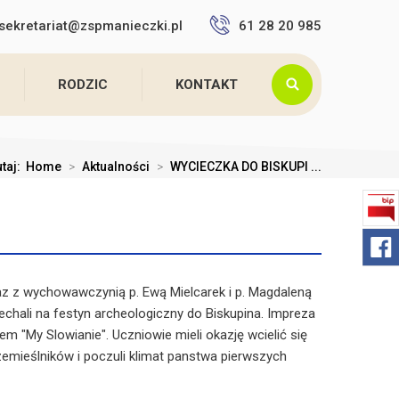
sekretariat@zspmanieczki.pl
61 28 20 985
RODZIC
KONTAKT
utaj:
Home
>
Aktualności
>
WYCIECZKA DO BISKUPI ...
az z wychowawczynią p. Ewą Mielcarek i p. Magdaleną
echali na festyn archeologiczny do Biskupina. Impreza
m "My Slowianie". Uczniowie mieli okazję wcielić się
emieślników i poczuli klimat panstwa pierwszych