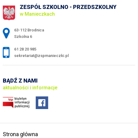
ZESPÓŁ SZKOLNO - PRZEDSZKOLNY
w Manieczkach
Adres pocztowy:
63-112 Brodnica
Szkolna 6
61 28 20 985
sekretariat@zspmanieczki.pl
BĄDŹ Z NAMI
aktualności i informacje
Strona główna