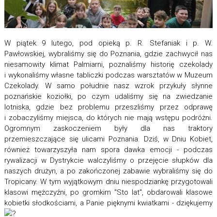
W piątek 9 lutego, pod opieką p. R. Stefaniak i p. W.
Pawłowskiej, wybraliśmy się do Poznania, gdzie zachwycił nas
niesamowity klimat Palmiarni, poznaliśmy historię czekolady
i wykonaliśmy własne tabliczki podczas warsztatów w Muzeum
Czekolady. W samo południe nasz wzrok przykuły słynne
poznańskie koziołki, po czym udaliśmy się na zwiedzanie
lotniska, gdzie bez problemu przeszliśmy przez odprawę
i zobaczyliśmy miejsca, do których nie mają wstępu podróżni.
Ogromnym zaskoczeniem były dla nas traktory
przemieszczające się ulicami Poznania. Dziś, w Dniu Kobiet,
również towarzyszyła nam spora dawka emocji - podczas
rywalizacji w Dystrykcie walczyliśmy o przejęcie słupków dla
naszych drużyn, a po zakończonej zabawie wybraliśmy się do
Tropicany. W tym wyjątkowym dniu niespodziankę przygotowali
klasowi mężczyźni, po gromkim "Sto lat", obdarowali klasowe
kobietki słodkościami, a Panie pięknymi kwiatkami - dziękujemy