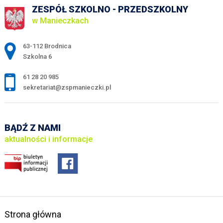
ZESPÓŁ SZKOLNO - PRZEDSZKOLNY
w Manieczkach
Adres pocztowy:
63-112 Brodnica
Szkolna 6
61 28 20 985
sekretariat@zspmanieczki.pl
BĄDŹ Z NAMI
aktualności i informacje
Strona główna