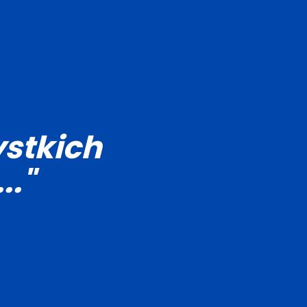
stkich
.."