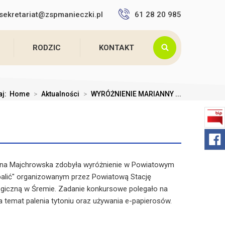
sekretariat@zspmanieczki.pl
61 28 20 985
RODZIC
KONTAKT
aj:
Home
>
Aktualności
>
WYRÓŻNIENIE MARIANNY ...
anna Majchrowska zdobyła wyróżnienie w Powiatowym
e palić" organizowanym przez Powiatową Stację
ogiczną w Śremie. Zadanie konkursowe polegało na
 temat palenia tytoniu oraz używania e-papierosów.