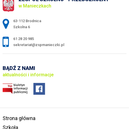
w Manieczkach
Adres pocztowy:
63-112 Brodnica
Szkolna 6
61 28 20 985
sekretariat@zspmanieczki.pl
BĄDŹ Z NAMI
aktualności i informacje
Strona główna
Szkoła