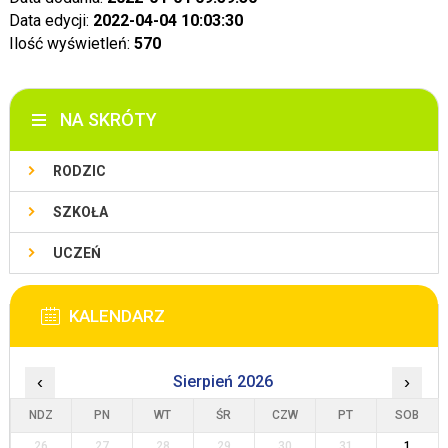
Data edycji:
2022-04-04 10:03:30
Ilość wyświetleń:
570
NA SKRÓTY
RODZIC
SZKOŁA
UCZEŃ
KALENDARZ
‹
Sierpień 2026
›
NDZ
PN
WT
ŚR
CZW
PT
SOB
26
27
28
29
30
31
1