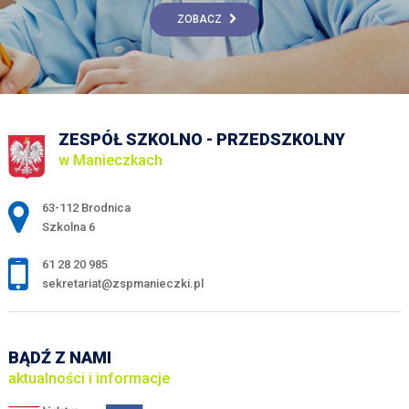
ZOBACZ
ZESPÓŁ SZKOLNO - PRZEDSZKOLNY
w Manieczkach
Adres pocztowy:
63-112 Brodnica
Szkolna 6
61 28 20 985
sekretariat@zspmanieczki.pl
BĄDŹ Z NAMI
aktualności i informacje