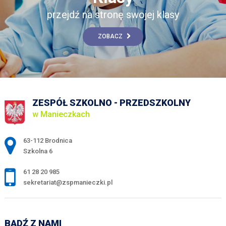
przejdź na stronę swojej klasy
ZOBACZ
ZESPÓŁ SZKOLNO - PRZEDSZKOLNY
w Manieczkach
Adres pocztowy:
63-112 Brodnica
Szkolna 6
61 28 20 985
sekretariat@zspmanieczki.pl
BĄDŹ Z NAMI