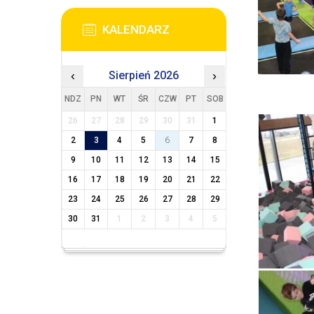
KALENDARZ
‹
Sierpień 2026
›
NDZ
PN
WT
ŚR
CZW
PT
SOB
26
27
28
29
30
31
1
2
3
4
5
6
7
8
9
10
11
12
13
14
15
16
17
18
19
20
21
22
23
24
25
26
27
28
29
30
31
1
2
3
4
5