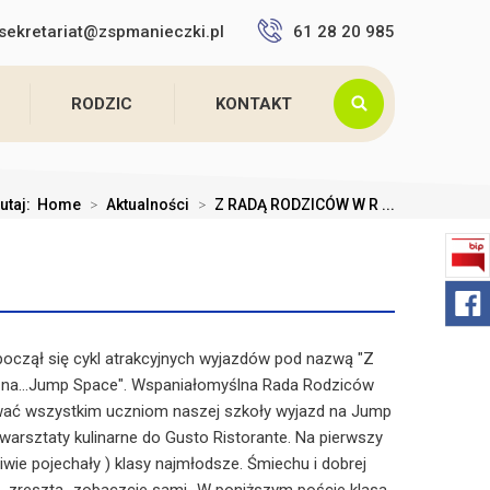
sekretariat@zspmanieczki.pl
61 28 20 985
RODZIC
KONTAKT
tutaj:
Home
>
Aktualności
>
Z RADĄ RODZICÓW W R ...
oczął się cykl atrakcyjnych wyjazdów pod nazwą "Z
 na...Jump Space". Wspaniałomyślna Rada Rodziców
ać wszystkim uczniom naszej szkoły wyjazd na Jump
arsztaty kulinarne do Gusto Ristorante. Na pierwszy
iwie pojechały ) klasy najmłodsze. Śmiechu i dobrej