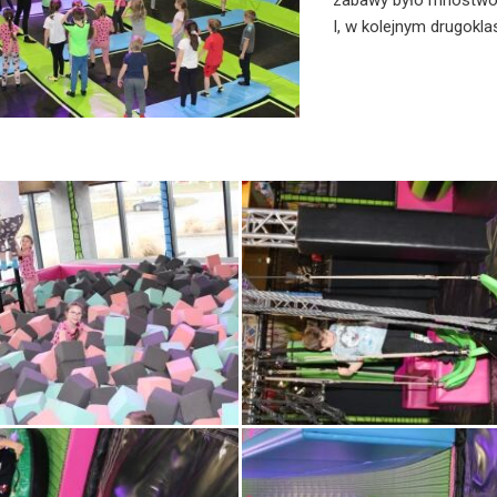
zabawy było mnóstwo, 
I, w kolejnym drugokla