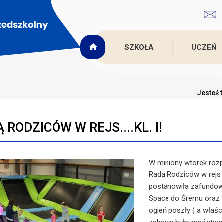
SZKOŁA
UCZEŃ
Jesteś 
 RODZICÓW W REJS....KL. I!
W miniony wtorek rozp
Radą Rodziców w rejs
postanowiła zafundow
Space do Śremu oraz w
ogień poszły ( a właśc