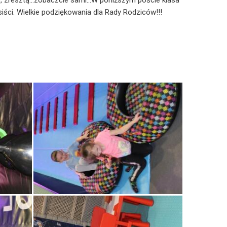
zresztą...zobaczcie sami...W poniższym poście klasa
siści. Wielkie podziękowania dla Rady Rodziców!!!