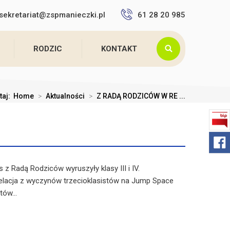
sekretariat@zspmanieczki.pl
61 28 20 985
RODZIC
KONTAKT
taj:
Home
>
Aktualności
>
Z RADĄ RODZICÓW W RE ...
 z Radą Rodziców wyruszyły klasy III i IV.
elacja z wyczynów trzecioklasistów na Jump Space
ów...