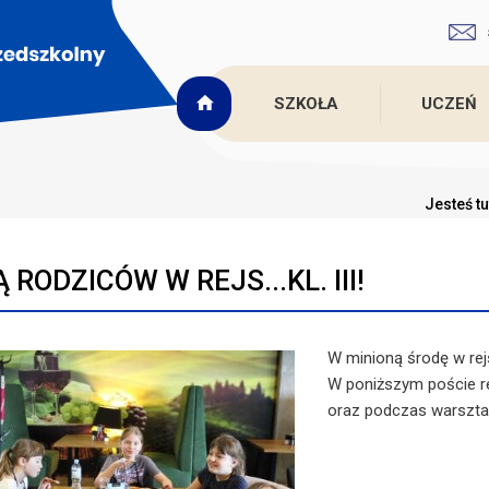
SZKOŁA
UCZEŃ
Jesteś tu
 RODZICÓW W REJS...KL. III!
W minioną środę w rejs
W poniższym poście r
oraz podczas warsztat