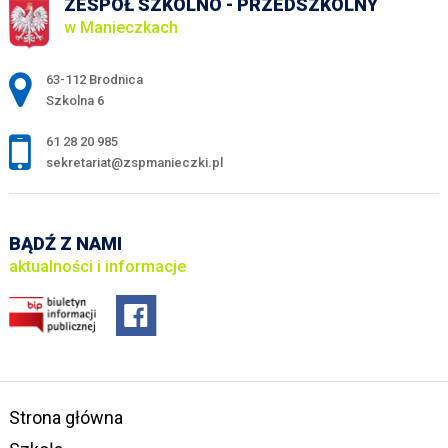
ZESPÓŁ SZKOLNO - PRZEDSZKOLNY
w Manieczkach
Adres pocztowy:
63-112 Brodnica
Szkolna 6
61 28 20 985
sekretariat@zspmanieczki.pl
BĄDŹ Z NAMI
aktualności i informacje
Strona główna