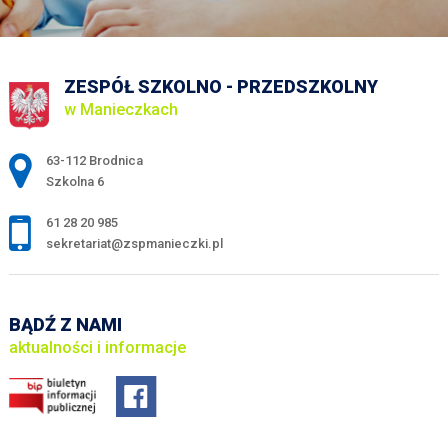
ZESPÓŁ SZKOLNO - PRZEDSZKOLNY
w Manieczkach
Adres pocztowy:
63-112 Brodnica
Szkolna 6
61 28 20 985
sekretariat@zspmanieczki.pl
BĄDŹ Z NAMI
aktualności i informacje