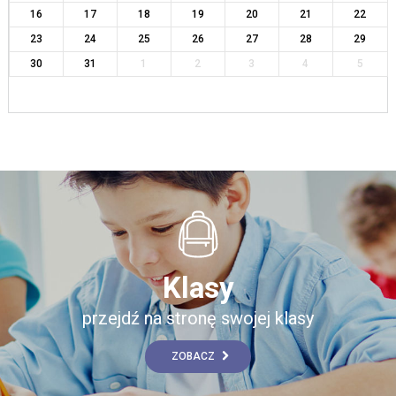
16
17
18
19
20
21
22
23
24
25
26
27
28
29
30
31
1
2
3
4
5
Klasy
przejdź na stronę swojej klasy
ZOBACZ