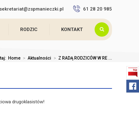
sekretariat@zspmanieczki.pl
61 28 20 985
RODZIC
KONTAKT
taj:
Home
>
Aktualności
>
Z RADĄ RODZICÓW W RE ...
ciowa drugoklasistów!