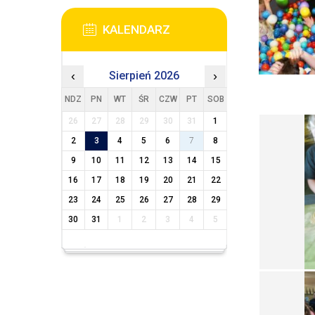
KALENDARZ
‹
Sierpień 2026
›
NDZ
PN
WT
ŚR
CZW
PT
SOB
26
27
28
29
30
31
1
2
3
4
5
6
7
8
9
10
11
12
13
14
15
16
17
18
19
20
21
22
23
24
25
26
27
28
29
30
31
1
2
3
4
5