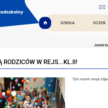
SZKOŁA
UCZEŃ
Jesteś tu
 RODZICÓW W REJS...KL.II!
Tym razem sesja zdję