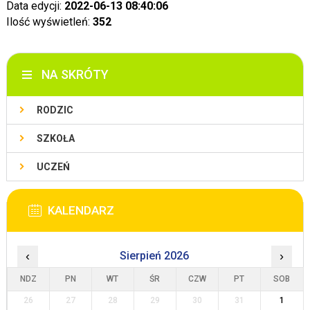
Data edycji:
2022-06-13 08:40:06
Ilość wyświetleń:
352
NA SKRÓTY
RODZIC
SZKOŁA
UCZEŃ
KALENDARZ
‹
Sierpień 2026
›
NDZ
PN
WT
ŚR
CZW
PT
SOB
26
27
28
29
30
31
1