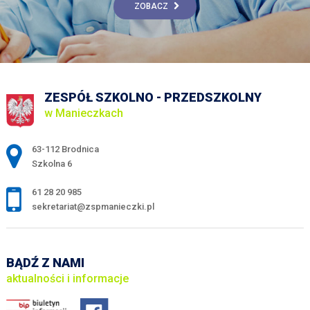
ZOBACZ
ZESPÓŁ SZKOLNO - PRZEDSZKOLNY
w Manieczkach
Adres pocztowy:
63-112 Brodnica
Szkolna 6
61 28 20 985
sekretariat@zspmanieczki.pl
BĄDŹ Z NAMI
aktualności i informacje