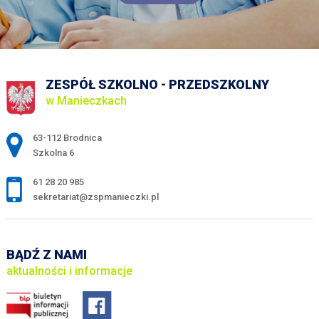
ZESPÓŁ SZKOLNO - PRZEDSZKOLNY
w Manieczkach
Adres pocztowy:
63-112 Brodnica
Szkolna 6
61 28 20 985
sekretariat@zspmanieczki.pl
BĄDŹ Z NAMI
aktualności i informacje