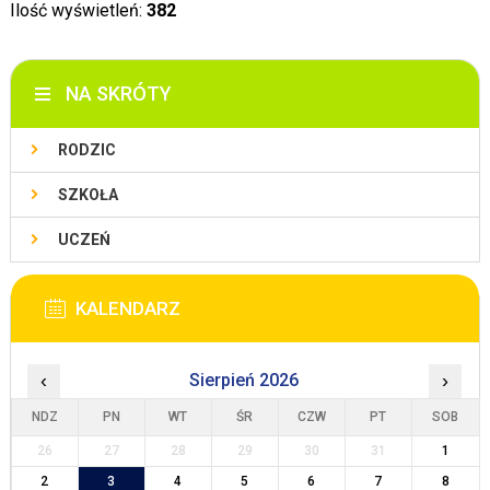
Ilość wyświetleń:
382
NA SKRÓTY
RODZIC
SZKOŁA
UCZEŃ
KALENDARZ
‹
Sierpień 2026
›
NDZ
PN
WT
ŚR
CZW
PT
SOB
26
27
28
29
30
31
1
2
3
4
5
6
7
8