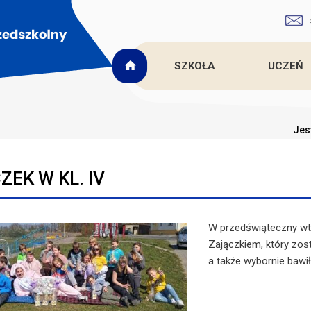
SZKOŁA
UCZEŃ
Jes
ZEK W KL. IV
W przedświąteczny wto
Zajączkiem, który zost
a także wybornie bawił 