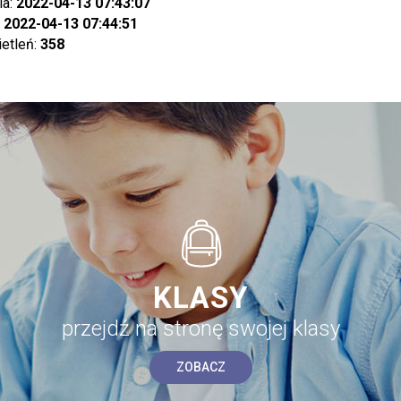
ia:
2022-04-13 07:43:07
:
2022-04-13 07:44:51
ietleń:
358
KLASY
przejdź na stronę swojej klasy
ZOBACZ