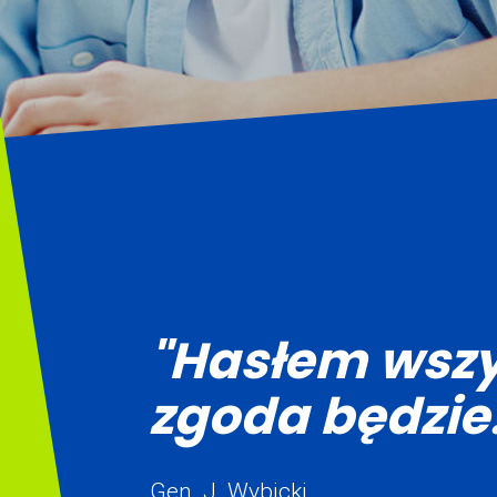
"Hasłem wszy
zgoda będzie.
Gen. J. Wybicki