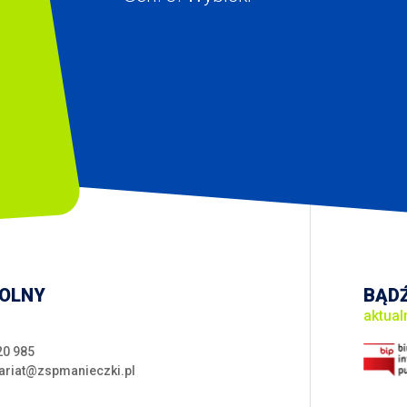
KOLNY
BĄDŹ
aktual
20 985
ariat@zspmanieczki.pl