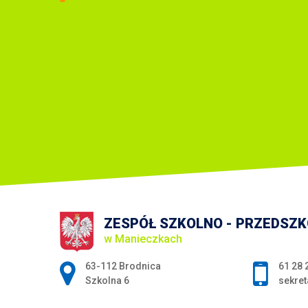
ZESPÓŁ SZKOLNO - PRZEDSZ
w Manieczkach
Adres pocztowy:
63-112 Brodnica
61 28 
Szkolna 6
sekret