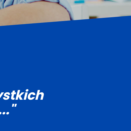
stkich
.."