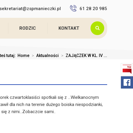
sekretariat@zspmanieczki.pl
61 28 20 985
RODZIC
KONTAKT
teś tutaj:
Home
>
Aktualności
>
ZAJĄCZEK W KL. IV ...
rek czwartoklasiści spotkali się z ...Wielkanocnym
awił dla nich na terenie dużego boiska niespodzianki,
się z nimi...Zobaczcie sami..