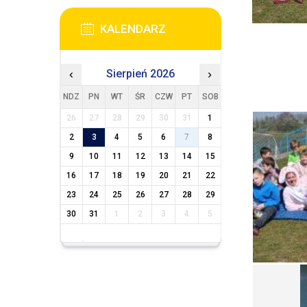
KALENDARZ
‹
Sierpień 2026
›
NDZ
PN
WT
ŚR
CZW
PT
SOB
26
27
28
29
30
31
1
2
3
4
5
6
7
8
9
10
11
12
13
14
15
16
17
18
19
20
21
22
23
24
25
26
27
28
29
30
31
1
2
3
4
5