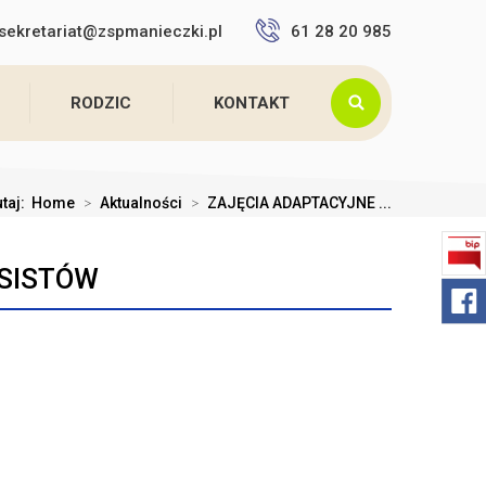
sekretariat@zspmanieczki.pl
61 28 20 985
RODZIC
KONTAKT
utaj:
Home
>
Aktualności
>
ZAJĘCIA ADAPTACYJNE ...
ASISTÓW