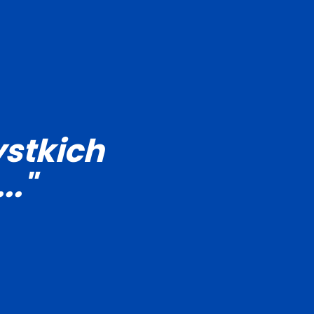
stkich
.."