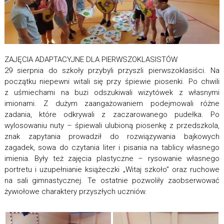
ZAJĘCIA ADAPTACYJNE DLA PIERWSZOKLASISTÓW
29 sierpnia do szkoły przybyli przyszli pierwszoklasiści. Na
początku niepewni witali się przy śpiewie piosenki. Po chwili
z uśmiechami na buzi odszukiwali wizytówek z własnymi
imionami. Z dużym zaangażowaniem podejmowali różne
zadania, które odkrywali z zaczarowanego pudełka. Po
wylosowaniu nuty – śpiewali ulubioną piosenkę z przedszkola,
znak zapytania prowadził do rozwiązywania bajkowych
zagadek, sowa do czytania liter i pisania na tablicy własnego
imienia. Były też zajęcia plastyczne – rysowanie własnego
portretu i uzupełnianie książeczki „Witaj szkoło” oraz ruchowe
na sali gimnastycznej. Te ostatnie pozwoliły zaobserwować
żywiołowe charaktery przyszłych uczniów.