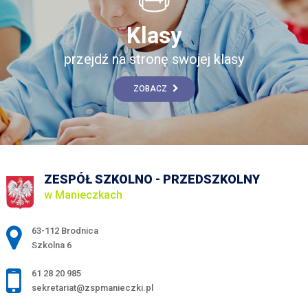
Klasy
przejdź na stronę swojej klasy
ZOBACZ
ZESPÓŁ SZKOLNO - PRZEDSZKOLNY
w Manieczkach
Adres pocztowy:
63-112 Brodnica
Szkolna 6
61 28 20 985
sekretariat@zspmanieczki.pl