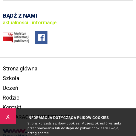
BĄDŹ Z NAMI
aktualności i informacje
Strona główna
Szkoła
Uczeń
Rodzic
Kontakt
x
DEKLARACJA DOSTĘPNOŚCI
INFORMACJA DOTYCZĄCA PLIKÓW COOKIES
Strona korzysta z plików cookies. Możesz określić warunki
przechowywania lub dostępu do plików cookies w Twojej
przeglądarce.