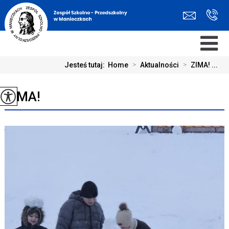
Jesteś tutaj:
Home
>
Aktualności
>
ZIMA! ...
ZIMA!