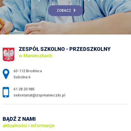
ZOBACZ
ZESPÓŁ SZKOLNO - PRZEDSZKOLNY
w Manieczkach
Adres pocztowy:
63-112 Brodnica
Szkolna 6
61 28 20 985
sekretariat@zspmanieczki.pl
BĄDŹ Z NAMI
aktualności i informacje