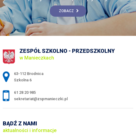
ZOBACZ
ZESPÓŁ SZKOLNO - PRZEDSZKOLNY
w Manieczkach
Adres pocztowy:
63-112 Brodnica
Szkolna 6
61 28 20 985
sekretariat@zspmanieczki.pl
BĄDŹ Z NAMI
aktualności i informacje